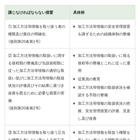
講じなければならない措置
具体例
① 加工方法等情報を取り扱う者の
加工方法等情報の安全管理措置
権限及び責任の明確化
を講ずるための組織体制の整備
（規則第20条第1号）
② 加工方法等情報の取扱いに関す
加工方法等情報の取扱いに係る
る規程類の整備及び当該規程類に
規程等の整備とこれに従った運
従った加工方法等情報の適切な取
用
扱い並びに加工方法等情報の取扱
従業員の教育
状況の評価及びその結果に基づき
加工方法等情報の取扱状況を確
改善を図るために必要な措置の実
認する手段の整備
施
加工方法等情報の取扱状況の把
（規則第20条第2号）
握、安全管理措置の評価、見直
し及び改善
③ 加工方法等情報を取り扱う正当
加工方法等情報を取扱う権限を
な権限を有しない者による加工方
有しない者による閲覧等の防止